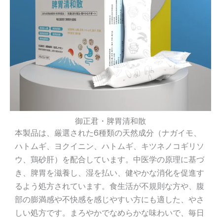
御正君・脾胃清和散
本製品は、厳選された6種類の天然成分（ナガイモ、
ハトムギ、ヨクイニン、ハトムギ、キツネノコギリソ
ウ、鶏砂肝）を配合しています。中医学の原理に基づ
き、脾胃を滋養し、湿を払い、健やかな消化を促進す
るよう処方されています。食生活が不規則な方や、腹
部の膨満感や不快感を感じやすい方にも適した、やさ
しい処方です。まろやかでなめらかな味わいで、毎日