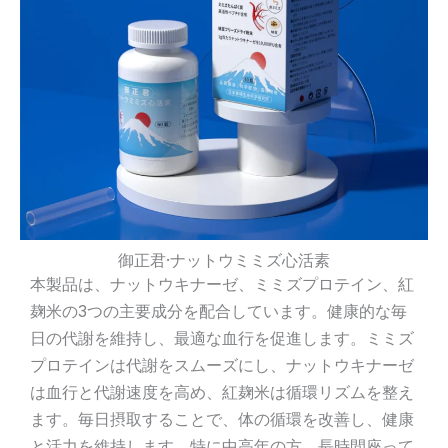
御正君·ナットウミミズ心活素
本製品は、ナットウキナーゼ、ミミズプロテイン、紅
麹米の3つの主要成分を配合しています。健康的な毎
日の代謝を維持し、最適な血行を促進します。ミミズ
プロテインは代謝をスムーズにし、ナットウキナーゼ
は血行と代謝速度を高め、紅麹米は循環リズムを整え
ます。毎日摂取することで、体の循環を改善し、健康
と活力を維持します。特に中高年の方、長時間座って