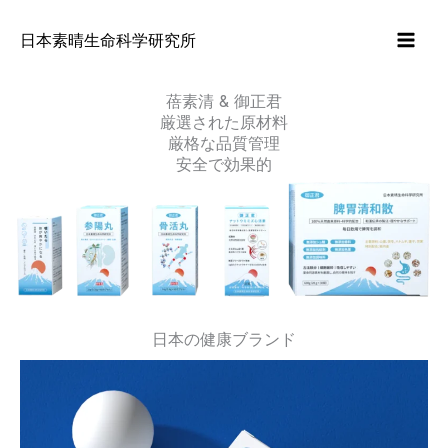
内
容
日本素晴生命科学研究所
を
ス
蓓素清 & 御正君
キ
厳選された原材料
厳格な品質管理
ッ
安全で効果的
プ
日本の健康ブランド