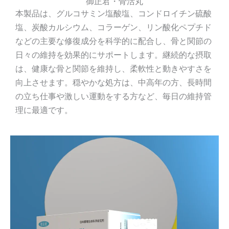
御正君・骨活丸
本製品は、グルコサミン塩酸塩、コンドロイチン硫酸
塩、炭酸カルシウム、コラーゲン、リン酸化ペプチド
などの主要な修復成分を科学的に配合し、骨と関節の
日々の維持を効果的にサポートします。継続的な摂取
は、健康な骨と関節を維持し、柔軟性と動きやすさを
向上させます。穏やかな処方は、中高年の方、長時間
の立ち仕事や激しい運動をする方など、毎日の維持管
理に最適です。